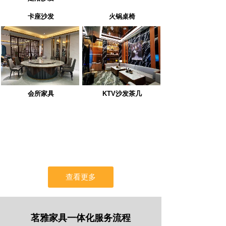
卡座沙发
火锅桌椅
会所家具
KTV沙发茶几
查看更多
茗雅家具一体化服务流程