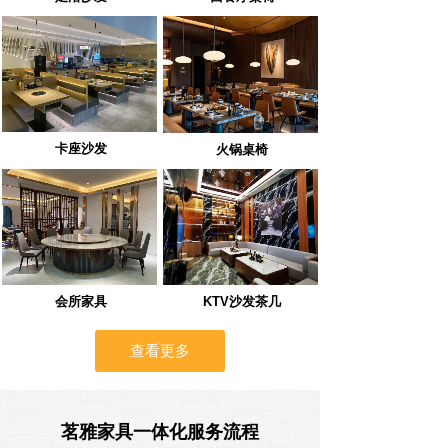
卡座沙发
火锅桌椅
会所家具
KTV沙发茶几
查看更多
茗雅家具一体化服务流程