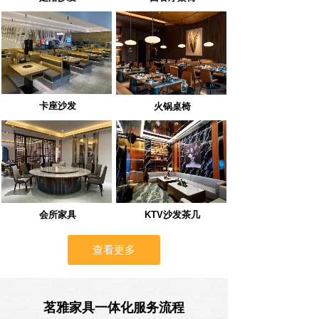
卡座沙发
火锅桌椅
会所家具
KTV沙发茶几
查看更多
茗雅家具一体化服务流程