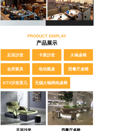
PRODUCT DISPLAY
产品展示
足浴沙发
卡座沙发
火锅桌椅
会所家具
电动圆桌
西餐厅桌椅
KTV沙发茶几
无烟火锅烤肉桌椅
西餐厅桌椅
足浴沙发