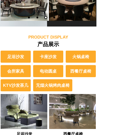
PRODUCT DISPLAY
产品展示
足浴沙发
卡座沙发
火锅桌椅
会所家具
电动圆桌
西餐厅桌椅
KTV沙发茶几
无烟火锅烤肉桌椅
西餐厅桌椅
足浴沙发