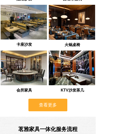
卡座沙发
火锅桌椅
会所家具
KTV沙发茶几
查看更多
茗雅家具一体化服务流程