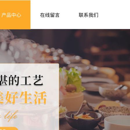
产品中心
在线留言
联系我们