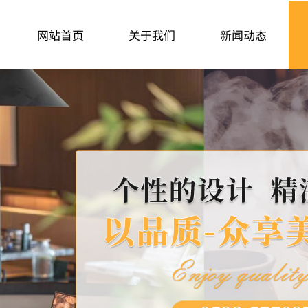
网站首页
关于我们
新闻动态